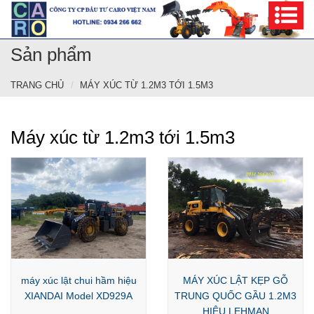
Sản phẩm
TRANG CHỦ
MÁY XÚC TỪ 1.2M3 TỚI 1.5M3
Máy xúc từ 1.2m3 tới 1.5m3
máy xúc lật chui hầm hiệu
MÁY XÚC LẬT KẸP GỖ
XIANDAI Model XD929A
TRUNG QUỐC GẦU 1.2M3
HIỆU LEHMAN