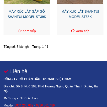
MÁY XÚC LẬT GẮP GỖ
MÁY XÚC LẬT SHANTUI
SHANTUI MODEL ST39K
MODEL ST58K
Xem tiếp
Xem tiếp
Tổng số: 6 bản ghi - Trang: 1 / 1
Liên hệ
CÔNG TY CỔ PHẦN ĐẦU TƯ CARO VIỆT NAM
Địa chỉ: Số 9, Ngõ 109, Phố Hoàng Ngân, Quận Thanh Xuân, Hà
Nội
Mr Song
-
TP.Kinh doanh
Mobile:
0934 266 662
-
0936 361 489