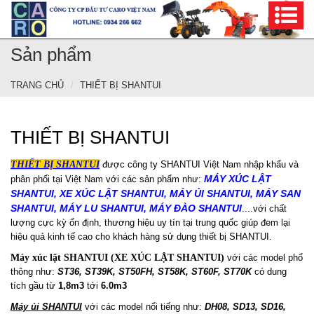
Sản phẩm
TRANG CHỦ
THIẾT BỊ SHANTUI
THIẾT BỊ SHANTUI
THIẾT BỊ SHANTUI
được công ty SHANTUI Việt Nam nhập khẩu và
MÁY XÚC LẬT
phân phối tại Việt Nam với các sản phẩm như:
SHANTUI, XE XÚC LẬT SHANTUI, MÁY ỦI SHANTUI, MÁY SAN
SHANTUI, MÁY LU SHANTUI, MÁY ĐÀO SHANTUI
....với chất
lượng cực kỳ ổn định, thương hiệu uy tín tại trung quốc giúp đem lại
hiệu quả kinh tế cao cho khách hàng sử dụng thiết bị SHANTUI.
Máy xúc lật SHANTUI (XE XÚC LẬT SHANTUI)
với các model phổ
thông như:
ST36, ST39K, ST50FH, ST58K, ST60F, ST70K
có dung
tích gầu từ
1,8m3
tới
6.0m3
Máy ủi SHANTUI
với các model nổi tiếng như:
DH08, SD13, SD16,