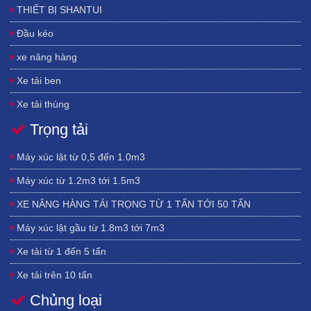
THIẾT BỊ SHANTUI
NAM, HÀ NỘI, HẢI DƯƠNG, HẢI PHÒNG, HƯNG YÊN, NAM ĐỊNH, NINH
BÌNH, THÁI BÌNH, VĨNH PHÚC
,
THANH HOÁ, NGHỆ AN, HÀ TĨNH, QUẢNG
Đầu kéo
BÌNH, QUẢNG TRỊ VÀ THỪA THIÊN-HUẾ, ĐÀ NẴNG, QUẢNG NAM, QUẢNG
NGÃI, BÌNH ĐỊNH, PHÚ YÊN, KHÁNH HOÀ, NINH THUẬN, BÌNH THUẬN,
BÌNH
xe nâng hàng
PHƯỚC, BÌNH DƯƠNG, ĐỒNG NAI, TÂY NINH, BÀ RỊA-VŨNG TÀU, THÀNH PHỐ
Xe tải ben
HỒ CHÍ MINH , LONG AN, ĐỒNG THÁP, TIỀN GIANG, AN GIANG, BẾN TRE, VĨNH
LONG, TRÀ VINH, HẬU GIANG, KIÊN GIANG, SÓC TRĂNG, BẠC LIÊU, CÀ
Xe tải thùng
MAU, THÀNH PHỐ CẦN THƠ.
Trọng tải
Xe bồn
Xe gắn cẩu
Máy xúc lật từ 0,5 đến 1.0m3
xe trộn
Máy xúc từ 1.2m3 tới 1.5m3
Bơm bê tông trung quốc
XE NÂNG HÀNG TẢI TRỌNG TỪ 1 TẤN TỚI 50 TẤN
Máy nâng đá Trung Quốc hiệu Liteng
Máy xúc lật gầu từ 1.8m3 tới 7m3
đầu cắt gỗ và bóc vỏ waratah - Mỹ
Xe tải từ 1 đến 5 tấn
máy khoan - máy ép cọc - búa rung ép cọc
Xe tải trên 10 tấn
lốp xe tải trung quốc
Chủng loại
Xe tải 3 chân