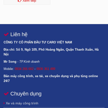
Xem tiếp
Liên hệ
CÔNG TY CỔ PHẦN ĐẦU TƯ CARO VIỆT NAM
Địa chỉ: Số 9, Ngõ 109, Phố Hoàng Ngân, Quận Thanh Xuân, Hà
Nội
Mr Song
-
TP.Kinh doanh
Mobile:
0934 266 662
-
0936 361 489
Bán máy công trình, xe tải, xe chuyên dụng và phụ tùng online
24/7
Chuyên dụng
GIAO HÀNG TOÀN QUỐC GỒM CÁC TỈNH: LÀO CAI, YÊN BÁI, ĐIỆN BIÊN, HOÀ
BÌNH, LAI CHÂU, SƠN LA, HÀ GIANG, CAO BẰNG, BẮC KẠN, LẠNG SƠN, TUYÊN
Xe và máy công trình
QUANG, THÁI NGUYÊN, PHÚ THỌ, BẮC GIANG, QUẢNG NINH, BẮC NINH, HÀ