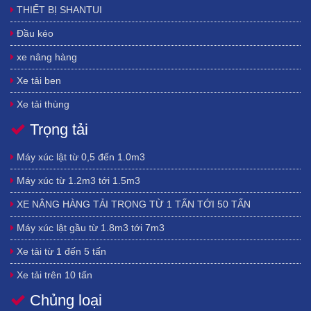
THIẾT BỊ SHANTUI
NAM, HÀ NỘI, HẢI DƯƠNG, HẢI PHÒNG, HƯNG YÊN, NAM ĐỊNH, NINH
BÌNH, THÁI BÌNH, VĨNH PHÚC
,
THANH HOÁ, NGHỆ AN, HÀ TĨNH, QUẢNG
Đầu kéo
BÌNH, QUẢNG TRỊ VÀ THỪA THIÊN-HUẾ, ĐÀ NẴNG, QUẢNG NAM, QUẢNG
NGÃI, BÌNH ĐỊNH, PHÚ YÊN, KHÁNH HOÀ, NINH THUẬN, BÌNH THUẬN,
BÌNH
xe nâng hàng
PHƯỚC, BÌNH DƯƠNG, ĐỒNG NAI, TÂY NINH, BÀ RỊA-VŨNG TÀU, THÀNH PHỐ
Xe tải ben
HỒ CHÍ MINH , LONG AN, ĐỒNG THÁP, TIỀN GIANG, AN GIANG, BẾN TRE, VĨNH
LONG, TRÀ VINH, HẬU GIANG, KIÊN GIANG, SÓC TRĂNG, BẠC LIÊU, CÀ
Xe tải thùng
MAU, THÀNH PHỐ CẦN THƠ.
Trọng tải
Xe bồn
Xe gắn cẩu
Máy xúc lật từ 0,5 đến 1.0m3
xe trộn
Máy xúc từ 1.2m3 tới 1.5m3
Bơm bê tông trung quốc
XE NÂNG HÀNG TẢI TRỌNG TỪ 1 TẤN TỚI 50 TẤN
Máy nâng đá Trung Quốc hiệu Liteng
Máy xúc lật gầu từ 1.8m3 tới 7m3
đầu cắt gỗ và bóc vỏ waratah - Mỹ
Xe tải từ 1 đến 5 tấn
máy khoan - máy ép cọc - búa rung ép cọc
Xe tải trên 10 tấn
lốp xe tải trung quốc
Chủng loại
Xe tải 3 chân