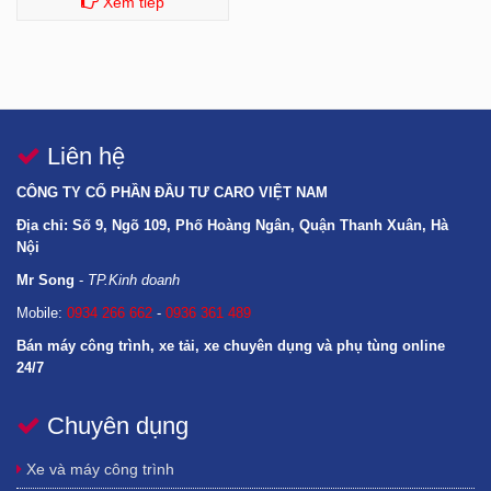
Xem tiếp
Liên hệ
CÔNG TY CỔ PHẦN ĐẦU TƯ CARO VIỆT NAM
Địa chỉ: Số 9, Ngõ 109, Phố Hoàng Ngân, Quận Thanh Xuân, Hà
Nội
Mr Song
-
TP.Kinh doanh
Mobile:
0934 266 662
-
0936 361 489
Bán máy công trình, xe tải, xe chuyên dụng và phụ tùng online
24/7
Chuyên dụng
GIAO HÀNG TOÀN QUỐC GỒM CÁC TỈNH: LÀO CAI, YÊN BÁI, ĐIỆN BIÊN, HOÀ
BÌNH, LAI CHÂU, SƠN LA, HÀ GIANG, CAO BẰNG, BẮC KẠN, LẠNG SƠN, TUYÊN
Xe và máy công trình
QUANG, THÁI NGUYÊN, PHÚ THỌ, BẮC GIANG, QUẢNG NINH, BẮC NINH, HÀ