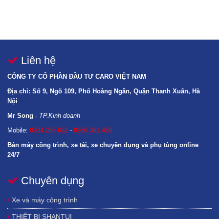
Liên hệ
CÔNG TY CỔ PHẦN ĐẦU TƯ CARO VIỆT NAM
Địa chỉ: Số 9, Ngõ 109, Phố Hoàng Ngân, Quận Thanh Xuân, Hà
Nội
Mr Song
-
TP.Kinh doanh
Mobile:
0934 266 662
-
0936 361 489
Bán máy công trình, xe tải, xe chuyên dụng và phụ tùng online
24/7
Chuyên dụng
GIAO HÀNG TOÀN QUỐC GỒM CÁC TỈNH: LÀO CAI, YÊN BÁI, ĐIỆN BIÊN, HOÀ
BÌNH, LAI CHÂU, SƠN LA, HÀ GIANG, CAO BẰNG, BẮC KẠN, LẠNG SƠN, TUYÊN
Xe và máy công trình
QUANG, THÁI NGUYÊN, PHÚ THỌ, BẮC GIANG, QUẢNG NINH, BẮC NINH, HÀ
THIẾT BỊ SHANTUI
NAM, HÀ NỘI, HẢI DƯƠNG, HẢI PHÒNG, HƯNG YÊN, NAM ĐỊNH, NINH