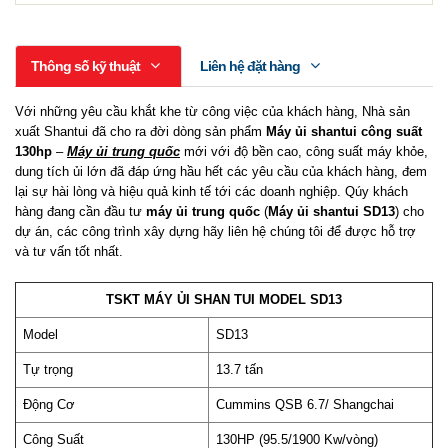
Thông số kỹ thuật
Liên hệ đặt hàng
Với những yêu cầu khắt khe từ công việc của khách hàng, Nhà sản
xuất Shantui đã cho ra đời dòng sản phẩm
Máy ủi shantui công suất
130hp
–
Máy ủi trung quốc
mới với độ bền cao, công suất máy khỏe,
dung tích ủi lớn đã đáp ứng hầu hết các yêu cầu của khách hàng, đem
lại sự hài lòng và hiệu quả kinh tế tới các doanh nghiệp. Qúy khách
hàng đang cần đầu tư
máy ủi trung quốc
(
Máy ủi shantui SD13
) cho
dự án, các công trình xây dựng hãy liên hệ chúng tôi để được hỗ trợ
và tư vấn tốt nhất.
TSKT MÁY ỦI SHAN TUI MODEL SD13
Model
SD13
Tự trọng
13.7 tấn
Động Cơ
Cummins QSB 6.7/ Shangchai
Công Suất
130HP (95.5/1900 Kw/vòng)