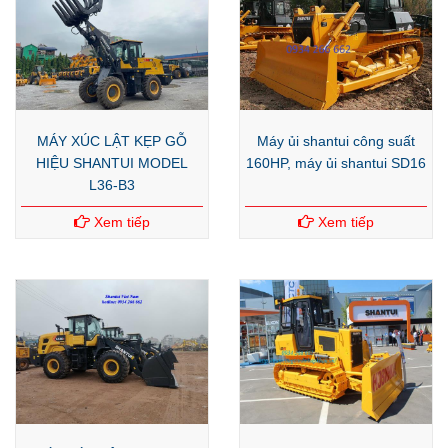
MÁY XÚC LẬT KẸP GỖ
Máy ủi shantui công suất
HIỆU SHANTUI MODEL
160HP, máy ủi shantui SD16
L36-B3
Xem tiếp
Xem tiếp