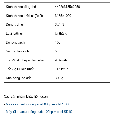
Kích thước tổng thể
4492x3185x2950
Kích thước lưỡi ủi (DxR)
3185×1090
Dung tích ủi
3.7m3
Loại lưỡi ủi
Ủi thẳng
Độ rộng xích
460
Số con lăn xích
6
Tốc độ di chuyển lớn nhất
9.8km/h
Tốc độ lùi lớn nhất
11.9km/h
Khả năng leo dốc
30 độ
Các sản phẩm khác liên quan:
-
Máy ủi shantui công suất 80hp model SD08
-
Máy ủi shantui công suất 100hp model SD10