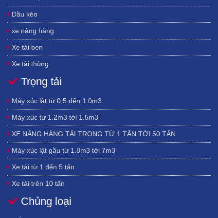
BÌNH, THÁI BÌNH, VĨNH PHÚC
,
THANH HOÁ, NGHỆ AN, HÀ TĨNH, QUẢNG
Đầu kéo
BÌNH, QUẢNG TRỊ VÀ THỪA THIÊN-HUẾ, ĐÀ NẴNG, QUẢNG NAM, QUẢNG
NGÃI, BÌNH ĐỊNH, PHÚ YÊN, KHÁNH HOÀ, NINH THUẬN, BÌNH THUẬN,
BÌNH
xe nâng hàng
PHƯỚC, BÌNH DƯƠNG, ĐỒNG NAI, TÂY NINH, BÀ RỊA-VŨNG TÀU, THÀNH PHỐ
Xe tải ben
HỒ CHÍ MINH , LONG AN, ĐỒNG THÁP, TIỀN GIANG, AN GIANG, BẾN TRE, VĨNH
LONG, TRÀ VINH, HẬU GIANG, KIÊN GIANG, SÓC TRĂNG, BẠC LIÊU, CÀ
Xe tải thùng
MAU, THÀNH PHỐ CẦN THƠ.
Trọng tải
Xe bồn
Xe gắn cẩu
Máy xúc lật từ 0,5 đến 1.0m3
xe trộn
Máy xúc từ 1.2m3 tới 1.5m3
Bơm bê tông trung quốc
XE NÂNG HÀNG TẢI TRỌNG TỪ 1 TẤN TỚI 50 TẤN
Máy nâng đá Trung Quốc hiệu Liteng
Máy xúc lật gầu từ 1.8m3 tới 7m3
đầu cắt gỗ và bóc vỏ waratah - Mỹ
Xe tải từ 1 đến 5 tấn
máy khoan - máy ép cọc - búa rung ép cọc
Xe tải trên 10 tấn
lốp xe tải trung quốc
Chủng loại
Xe tải 3 chân
các loại bộ công tác gắn trên xe đào máy đào
Xe tải 4 chân