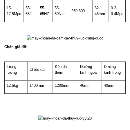
15-
55-
55-
55-
32-
0.2-
250-300
17.5Mpa
65J
65HZ
60N.m
46mm
0.4Mpa
Chân giá đỡ:
Trọng
Kéo dài
Đường
Đường
Chiều dài
lượng
thêm
kính ngoài
kính trong
12.5kg
1400mm
1200mm
46mm
40mm