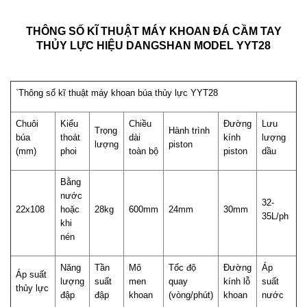
THÔNG SỐ KĨ THUẬT MÁY KHOAN ĐÁ CẦM TAY
THỦY LỰC HIỆU DANGSHAN MODEL YYT28
`Thông số kĩ thuật máy khoan búa thủy lực YYT28
Chuôi
Kiểu
Chiều
Đường
Lưu
Trọng
Hành trình
búa
thoát
dài
kính
lượng
lượng
piston
(mm)
phoi
toàn bộ
piston
dầu
Bằng
nước
32-
22x108
hoặc
28kg
600mm
24mm
30mm
35L/ph
khi
nén
Năng
Tần
Mô
Tốc độ
Đường
Áp
Áp suất
lượng
suất
men
quay
kính lỗ
suất
thủy lực
đập
đập
khoan
(vòng/phút)
khoan
nước