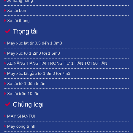
xe nâng hàng
PHƯỚC, BÌNH DƯƠNG, ĐỒNG NAI, TÂY NINH, BÀ RỊA-VŨNG TÀU, THÀNH PHỐ
Xe tải ben
HỒ CHÍ MINH , LONG AN, ĐỒNG THÁP, TIỀN GIANG, AN GIANG, BẾN TRE, VĨNH
LONG, TRÀ VINH, HẬU GIANG, KIÊN GIANG, SÓC TRĂNG, BẠC LIÊU, CÀ
Xe tải thùng
MAU, THÀNH PHỐ CẦN THƠ.
Trọng tải
Xe bồn
Xe gắn cẩu
Máy xúc lật từ 0,5 đến 1.0m3
xe trộn
Máy xúc từ 1.2m3 tới 1.5m3
Bơm bê tông trung quốc
XE NÂNG HÀNG TẢI TRỌNG TỪ 1 TẤN TỚI 50 TẤN
Máy nâng đá Trung Quốc hiệu Liteng
Máy xúc lật gầu từ 1.8m3 tới 7m3
đầu cắt gỗ và bóc vỏ waratah - Mỹ
Xe tải từ 1 đến 5 tấn
máy khoan - máy ép cọc - búa rung ép cọc
Xe tải trên 10 tấn
lốp xe tải trung quốc
Chủng loại
Xe tải 3 chân
các loại bộ công tác gắn trên xe đào máy đào
Xe tải 4 chân
MÁY SHANTUI
xích bọc lốp xúc lật (xích bọc lốp công trình)
Máy ủi
Máy công trình
Lốp máy công trình - Lốp xe xúc lật