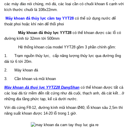
các máy đào nói chúng, mỏ đá, các loại cần có chuôi khoan 6 cạnh với
kích thước chuôi là 108x22mm.
Máy khoan đá thủy lực cầm tay YYT28
có thể sử dụng nước để
thoát phoi hoặc khí nén để thổi phoi
Máy khoan đá thủy lực
YYT28
có thể khoan được các lỗ có
đường kính từ 32mm tới 500mm
Hệ thống khoan của model YYT28 gồm 3 phần chính gồm:
1. Trạm nguồn thủy lực, cấp năng lượng thủy lực qua đường ống
dài từ 6 tới 20m.
2. Máy khoan đá
3. Cần khoan và mũi khoan
Máy khoan đá thuỷ lực YYTZ28 DangShan
có thể khoan được tất cả
các loại đá từ mềm đến rất cứng như đá cuội, thạch anh, đá cát kết…ở
những địa tầng phức tạp, kể cả dưới nước.
Với đá cứng F8-12, đường kính mũi khoan Ø40, lỗ khoan sâu 2,5m thì
năng suất khoan được 14-20 lỗ trong 1 giờ.