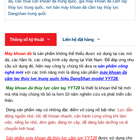
đá
,
cần mua cần khoan đá trung quốc
,
giá máy khoan đá cầm tay
thủy lực trung quốc
,
nơi bán máy khoan đá cầm tay thủy lực
Dangshan trung quốc
Thông số kỹ thuật
Liên hệ đặt hàng
Máy khoan đá
là sản phẩm không thể thiếu được sử dụng tại các mỏ
đá, các hầm lò, các công trình xây dựng tại Việt Nam. Để đáp ứng nhu
cầu sử dụng đó, hiện nay công ty chúng tôi đưa ra
sản phẩm công
nghệ mới
với các tính năng mới là dòng sản phẩm
máy khoan đá
cầm tay thủy lực trung quốc hiệu DangShan model YYT28.
Máy khoan đá thủy lực cầm tay YYT28
là thiết bị khoan thế hệ mới
mà nhà máy chúng tôi bỏ ra hơn 10 năm nghiên cứu và phát triển cẩn
thân.
Dòng sản phẩm này có những đặc điểm vô cùng nổ bật như:
Lực dẫn
động nguồn nhỏ, tốc độ khoan nhanh, vận hành cứng vững khi làm
việc, tiếng ồn nhỏ, đơn giản, đáng tin cây, dễ dàng bảo dưỡng và di
chuyển linh hoạt
.
Sản phẩm máy khoan đá thủy lực cầm tay YYT28
được sử dụng cho