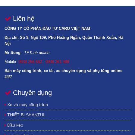
Liên hệ
CÔNG TY CỔ PHẦN ĐẦU TƯ CARO VIỆT NAM
Địa chỉ: Số 9, Ngõ 109, Phố Hoàng Ngân, Quận Thanh Xuân, Hà
Nội
Mr Song
-
TP.Kinh doanh
Mobile:
0934 266 662
-
0936 361 489
Bán máy công trình, xe tải, xe chuyên dụng và phụ tùng online
24/7
Chuyên dụng
GIAO HÀNG TOÀN QUỐC GỒM CÁC TỈNH: LÀO CAI, YÊN BÁI, ĐIỆN BIÊN, HOÀ
BÌNH, LAI CHÂU, SƠN LA, HÀ GIANG, CAO BẰNG, BẮC KẠN, LẠNG SƠN, TUYÊN
Xe và máy công trình
QUANG, THÁI NGUYÊN, PHÚ THỌ, BẮC GIANG, QUẢNG NINH, BẮC NINH, HÀ
THIẾT BỊ SHANTUI
NAM, HÀ NỘI, HẢI DƯƠNG, HẢI PHÒNG, HƯNG YÊN, NAM ĐỊNH, NINH
BÌNH, THÁI BÌNH, VĨNH PHÚC
,
THANH HOÁ, NGHỆ AN, HÀ TĨNH, QUẢNG
Đầu kéo
BÌNH, QUẢNG TRỊ VÀ THỪA THIÊN-HUẾ, ĐÀ NẴNG, QUẢNG NAM, QUẢNG
NGÃI, BÌNH ĐỊNH, PHÚ YÊN, KHÁNH HOÀ, NINH THUẬN, BÌNH THUẬN,
BÌNH